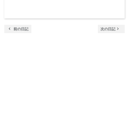
chevron_left
navigate_next
前の日記
次の日記