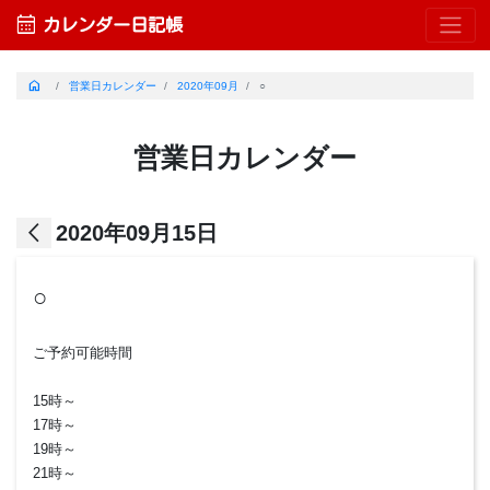
calendar_month
カレンダー日記帳
home
営業日カレンダー
2020年09月
○
営業日カレンダー
arrow_back_ios
2020年09月15日
○
ご予約可能時間
15時～
17時～
19時～
21時～