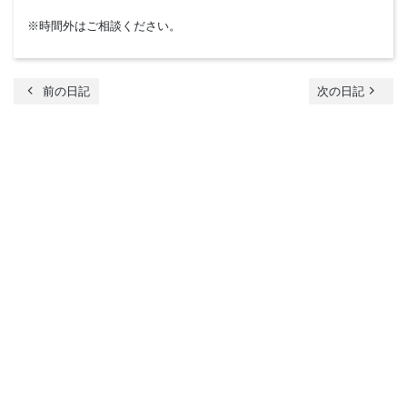
※時間外はご相談ください。
chevron_left
navigate_next
前の日記
次の日記