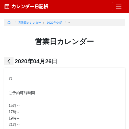
calendar_month
カレンダー日記帳
home
営業日カレンダー
2020年04月
○
営業日カレンダー
arrow_back_ios
2020年04月26日
○
ご予約可能時間
15時～
17時～
19時～
21時～