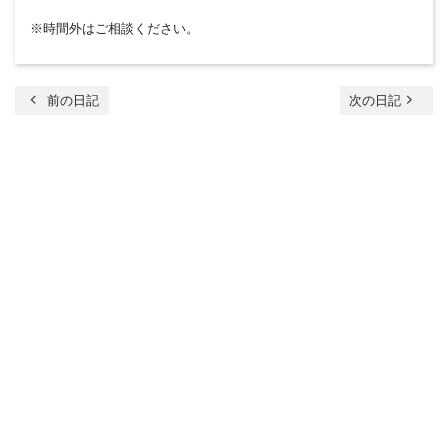
※時間外はご相談ください。
chevron_left
navigate_next
前の日記
次の日記